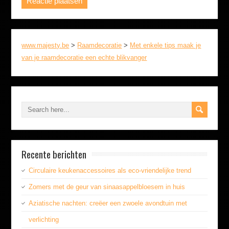
www.majesty.be
>
Raamdecoratie
>
Met enkele tips maak je
van je raamdecoratie een echte blikvanger
Recente berichten
Circulaire keukenaccessoires als eco-vriendelijke trend
Zomers met de geur van sinaasappelbloesem in huis
Aziatische nachten: creëer een zwoele avondtuin met
verlichting