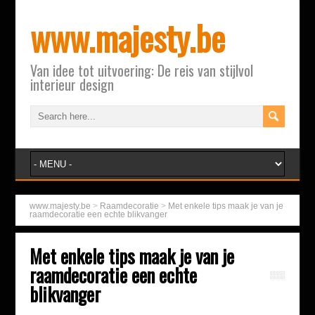
www.majesty.be
Van idee tot uitvoering: De reis van stijlvol
interieur design
www.majesty.be
>
Raamdecoratie
>
Met enkele tips maak je van je
raamdecoratie een echte blikvanger
Met enkele tips maak je van je
raamdecoratie een echte
blikvanger