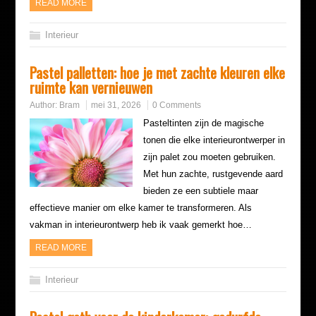
READ MORE
Interieur
Pastel palletten: hoe je met zachte kleuren elke
ruimte kan vernieuwen
Author:
Bram
mei 31, 2026
0 Comments
Pasteltinten zijn de magische
tonen die elke interieurontwerper in
zijn palet zou moeten gebruiken.
Met hun zachte, rustgevende aard
bieden ze een subtiele maar
effectieve manier om elke kamer te transformeren. Als
vakman in interieurontwerp heb ik vaak gemerkt hoe…
READ MORE
Interieur