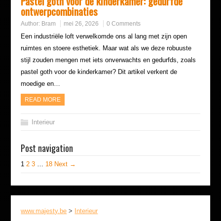
Pastel goth voor de kinderkamer: gedurfde
ontwerpcombinaties
Author:
Bram
mei 26, 2026
0 Comments
Een industriële loft verwelkomde ons al lang met zijn open
ruimtes en stoere esthetiek. Maar wat als we deze robuuste
stijl zouden mengen met iets onverwachts en gedurfds, zoals
pastel goth voor de kinderkamer? Dit artikel verkent de
moedige en…
READ MORE
Interieur
Post navigation
1
2
3
…
18
Next →
www.majesty.be
>
Interieur