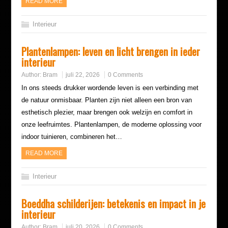
READ MORE
Interieur
Plantenlampen: leven en licht brengen in ieder
interieur
Author:
Bram
juli 22, 2026
0 Comments
In ons steeds drukker wordende leven is een verbinding met
de natuur onmisbaar. Planten zijn niet alleen een bron van
esthetisch plezier, maar brengen ook welzijn en comfort in
onze leefruimtes. Plantenlampen, de moderne oplossing voor
indoor tuinieren, combineren het…
READ MORE
Interieur
Boeddha schilderijen: betekenis en impact in je
interieur
Author:
Bram
juli 20, 2026
0 Comments