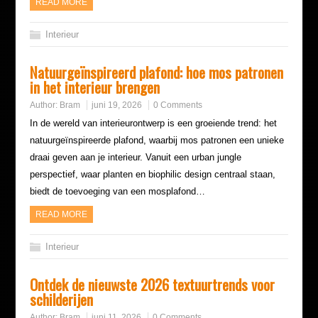
READ MORE
Interieur
Natuurgeïnspireerd plafond: hoe mos patronen
in het interieur brengen
Author:
Bram
juni 19, 2026
0 Comments
In de wereld van interieurontwerp is een groeiende trend: het
natuurgeïnspireerde plafond, waarbij mos patronen een unieke
draai geven aan je interieur. Vanuit een urban jungle
perspectief, waar planten en biophilic design centraal staan,
biedt de toevoeging van een mosplafond…
READ MORE
Interieur
Ontdek de nieuwste 2026 textuurtrends voor
schilderijen
Author:
Bram
juni 11, 2026
0 Comments