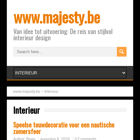
www.majesty.be
Van idee tot uitvoering: De reis van stijlvol
interieur design
www.majesty.be
>
Interieur
Interieur
Speelse touwdecoratie voor een nautische
zomersfeer
Author:
Bram
augustus 6, 2026
0 Comments