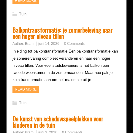
READ MORE
Tuin
Balkontransformatie: je zomerbeleving naar
een hoger niveau tillen
Author:
Bram
juni 14, 2026
0 Comments
Inleiding tot balkontransformatie Een balkontransformatie kan
je zomerervaring compleet veranderen en naar een hoger
niveau tillen. Voor veel stadsbewoners is het balkon een
tweede woonkamer in de zomermaanden. Maar hoe pak je
zo’n transformatie aan om het maximale uit je…
READ MORE
Tuin
De kunst van schaduwspeelplekken voor
kinderen in de tuin
Author:
Bram
juni 3, 2026
0 Comments