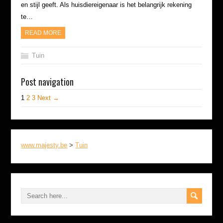
en stijl geeft. Als huisdiereigenaar is het belangrijk rekening
te…
READ MORE
Tuin
Post navigation
1
2
3
Next →
www.majesty.be
>
Tuin