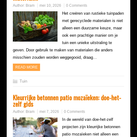
Author:
Bram
mei 10, 2026
0 Comments
Het creëren van rustieke tuinpaden
met gerecyclede materialen is niet
alleen een duurzame keuze, maar
ook een prachtige manier om je
tuin een unieke uitstraling te
geven. Door gebruik te maken van materialen die anders
misschien zouden worden weggegooid, draag…
READ MORE
Tuin
Kleurrijke betonnen patio mozaïeken: doe-het-
zelf gids
Author:
Bram
mei 7, 2026
0 Comments
In de wereld van doe-het-zelf
projecten zijn kleurrijke betonnen
patio mozaïeken niet alleen een