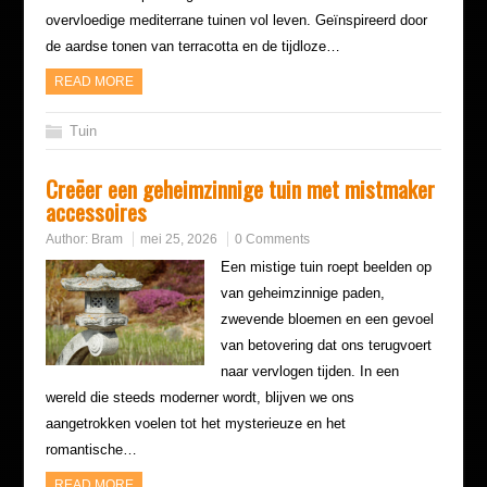
overvloedige mediterrane tuinen vol leven. Geïnspireerd door
de aardse tonen van terracotta en de tijdloze…
READ MORE
Tuin
Creëer een geheimzinnige tuin met mistmaker
accessoires
Author:
Bram
mei 25, 2026
0 Comments
Een mistige tuin roept beelden op
van geheimzinnige paden,
zwevende bloemen en een gevoel
van betovering dat ons terugvoert
naar vervlogen tijden. In een
wereld die steeds moderner wordt, blijven we ons
aangetrokken voelen tot het mysterieuze en het
romantische…
READ MORE