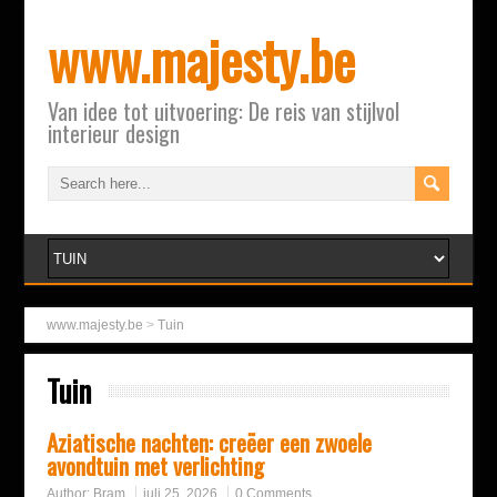
www.majesty.be
Van idee tot uitvoering: De reis van stijlvol
interieur design
www.majesty.be
>
Tuin
Tuin
Aziatische nachten: creëer een zwoele
avondtuin met verlichting
Author:
Bram
juli 25, 2026
0 Comments