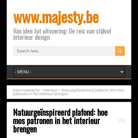
www.majesty.be
Van idee tot uitvoering: De reis van stijlvol
interieur design
www.majesty.be
>
Interieur
>
Natuurgeïnspireerd plafond: hoe mos
patronen in het interieur brengen
Natuurgeïnspireerd plafond: hoe
mos patronen in het interieur
brengen