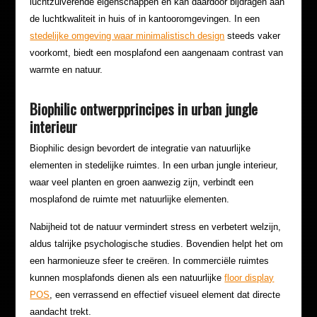
luchtzuiverende eigenschappen en kan daardoor bijdragen aan
de luchtkwaliteit in huis of in kantooromgevingen. In een
stedelijke omgeving waar minimalistisch design
steeds vaker
voorkomt, biedt een mosplafond een aangenaam contrast van
warmte en natuur.
Biophilic ontwerpprincipes in urban jungle
interieur
Biophilic design bevordert de integratie van natuurlijke
elementen in stedelijke ruimtes. In een urban jungle interieur,
waar veel planten en groen aanwezig zijn, verbindt een
mosplafond de ruimte met natuurlijke elementen.
Nabijheid tot de natuur vermindert stress en verbetert welzijn,
aldus talrijke psychologische studies. Bovendien helpt het om
een harmonieuze sfeer te creëren. In commerciële ruimtes
kunnen mosplafonds dienen als een natuurlijke
floor display
POS
, een verrassend en effectief visueel element dat directe
aandacht trekt.