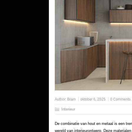
Author:
Bram
oktober 6, 2025
0 Comments
Interieur
De combinatie van hout en metaal is een tren
wereld van interieurontwerp. Deze materialen