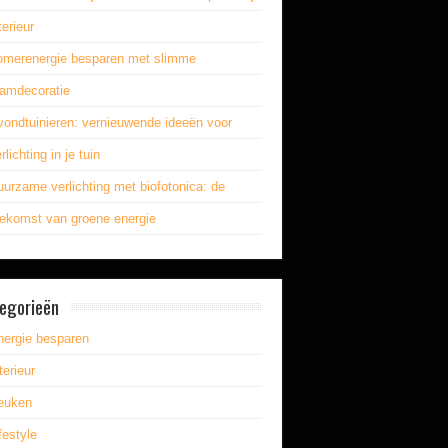
terieur
omerenergie besparen met slimme
aamdecoratie
vondtuinieren: vernieuwende ideeën voor
rlichting in je tuin
urzame verlichting met biofotonica: de
oekomst van groene energie
egorieën
nergie besparen
terieur
euken
festyle