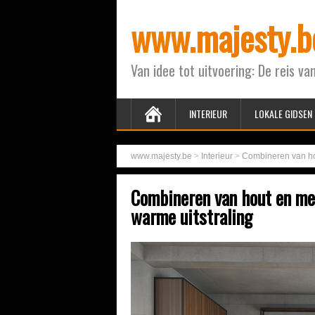
www.majesty.b
Van idee tot uitvoering: De reis van
INTERIEUR
LOKALE GIDSEN
www.majesty.be
>
Interieur
>
Combineren van ho
Combineren van hout en me
warme uitstraling