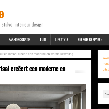
e
 stijlvol interieur design
RAAMDECORATIE
TUIN
LIFESTYLE
ENERGIE BESPAREN
ut en metaal creëert een moderne en warme uitstraling
www
hout
taal creëert een moderne en
uitst