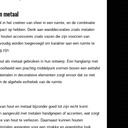
n metaal
l in het creëren van sfeer in een ruimte, en de combinatie
impact op hebben. Denk aan wanddecoraties zoals metalen
 houten accessoires zoals vazen die zijn voorzien van
voudig worden toegevoegd om karakter aan een ruimte te
 zijn.
out als metaal gebruiken in hun ontwerp. Een hanglamp met
oorbeeld een prachtig middelpunt vormen boven een eettafel
erialen in decoratieve elementen zorgt ervoor dat ze niet
an de algehele esthetiek van de ruimte.
an hout en metaal bijzonder goed tot zijn recht komt.
 aangevuld met metalen handgrepen of accenten, wat zorgt
te van hout te verliezen. Daarnaast kunnen houten
jstalen apparaten voor een strakke en eigentijdse look.