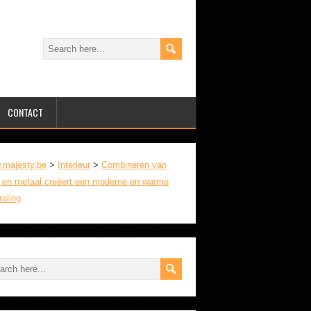
CONTACT
.majesty.be
>
Interieur
>
Combineren van
 en metaal creëert een moderne en warme
raling