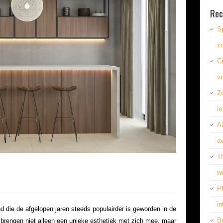
Rec
S
z
Ci
vr
Z
in
A
av
Th
w
Pl
in
d die de afgelopen jaren steeds populairder is geworden in de
Bo
 brengen niet alleen een unieke esthetiek met zich mee, maar