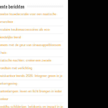
ente berichten
peelse touwdecoratie voor een nautische
omersfeer
rculaire keukenaccessoires als eco-
iendelijke trend
omers met de geur van sinaasappelbloesem
 huis
ziatische nachten: creëer een zwoele
ondtuin met verlichting
uiskantoor trends 2026: Integreer groen in je
erkomgeving
antenlampen: leven en licht brengen in ieder
terieur
eddha schilderijen: betekenis en impact in je