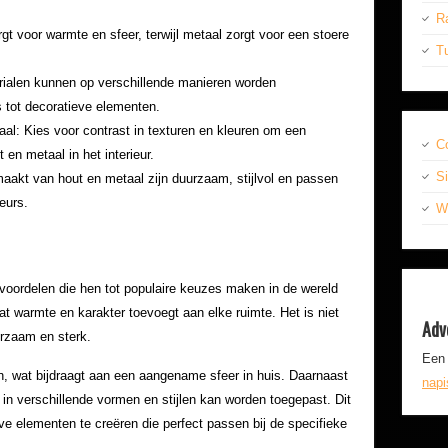
R
t voor warmte en sfeer, terwijl metaal zorgt voor een stoere
T
erialen kunnen op verschillende manieren worden
s tot decoratieve elementen.
al: Kies voor contrast in texturen en kleuren om een
C
en metaal in het interieur.
S
akt van hout en metaal zijn duurzaam, stijlvol en passen
eurs.
Wr
voordelen die hen tot populaire keuzes maken in de wereld
dat warmte en karakter toevoegt aan elke ruimte. Het is niet
Adv
urzaam en sterk.
Een 
n, wat bijdraagt aan een aangename sfeer in huis. Daarnaast
nap
 in verschillende vormen en stijlen kan worden toegepast. Dit
e elementen te creëren die perfect passen bij de specifieke