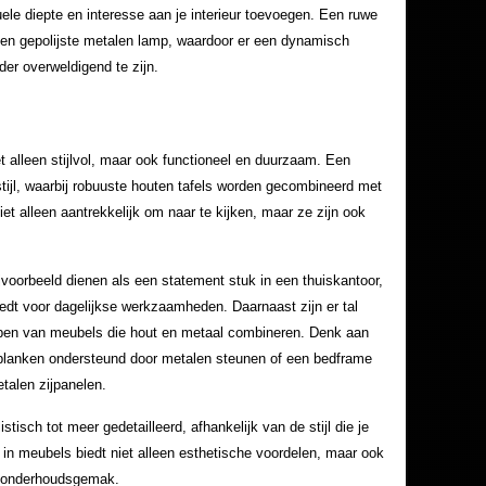
ele diepte en interesse aan je interieur toevoegen. Een ruwe
een gepolijste metalen lamp, waardoor er een dynamisch
der overweldigend te zijn.
 alleen stijlvol, maar ook functioneel en duurzaam. Een
 stijl, waarbij robuuste houten tafels worden gecombineerd met
t alleen aantrekkelijk om naar te kijken, maar ze zijn ook
voorbeeld dienen als een statement stuk in een thuiskantoor,
t biedt voor dagelijkse werkzaamheden. Daarnaast zijn er tal
rpen van meubels die hout en metaal combineren. Denk aan
planken ondersteund door metalen steunen of een bedframe
talen zijpanelen.
isch tot meer gedetailleerd, afhankelijk van de stijl die je
 in meubels biedt niet alleen esthetische voordelen, maar ook
n onderhoudsgemak.