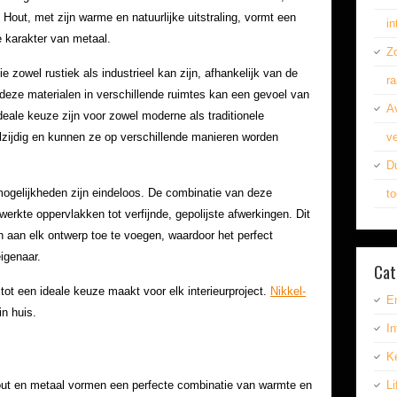
 Hout, met zijn warme en natuurlijke uitstraling, vormt een
in
 karakter van metaal.
Z
zowel rustiek als industrieel kan zijn, afhankelijk van de
r
deze materialen in verschillende ruimtes kan een gevoel van
A
eale keuze zijn voor zowel moderne als traditionele
elzijdig en kunnen ze op verschillende manieren worden
ve
Du
ogelijkheden zijn eindeloos. De combinatie van deze
t
erkte oppervlakken tot verfijnde, gepolijste afwerkingen. Dit
 aan elk ontwerp toe te voegen, waardoor het perfect
igenaar.
Cat
 tot een ideale keuze maakt voor elk interieurproject.
Nikkel-
E
in huis.
In
K
out en metaal vormen een perfecte combinatie van warmte en
Li