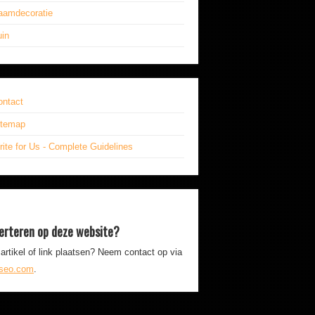
aamdecoratie
uin
ontact
itemap
ite for Us - Complete Guidelines
erteren op deze website?
artikel of link plaatsen? Neem contact op via
iseo.com
.