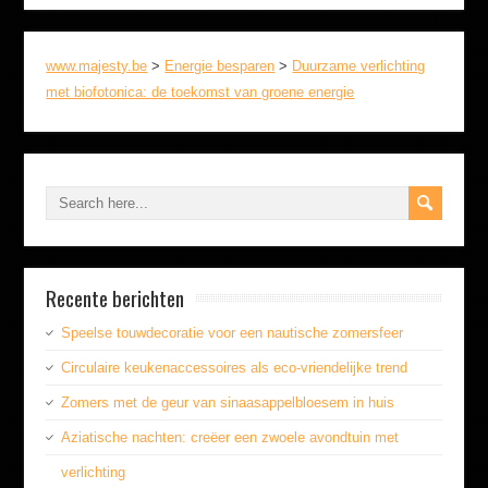
www.majesty.be
>
Energie besparen
>
Duurzame verlichting
met biofotonica: de toekomst van groene energie
Recente berichten
Speelse touwdecoratie voor een nautische zomersfeer
Circulaire keukenaccessoires als eco-vriendelijke trend
Zomers met de geur van sinaasappelbloesem in huis
Aziatische nachten: creëer een zwoele avondtuin met
verlichting