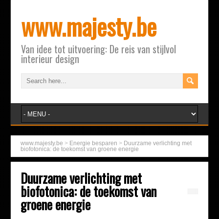
www.majesty.be
Van idee tot uitvoering: De reis van stijlvol
interieur design
www.majesty.be
>
Energie besparen
>
Duurzame verlichting met
biofotonica: de toekomst van groene energie
Duurzame verlichting met
biofotonica: de toekomst van
groene energie