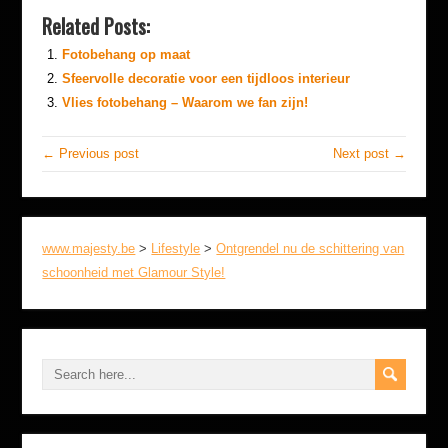
Related Posts:
Fotobehang op maat
Sfeervolle decoratie voor een tijdloos interieur
Vlies fotobehang – Waarom we fan zijn!
← Previous post
Next post →
www.majesty.be
>
Lifestyle
>
Ontgrendel nu de schittering van
schoonheid met Glamour Style!