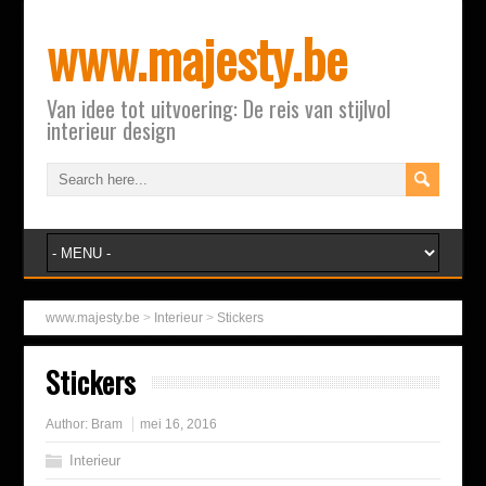
www.majesty.be
Van idee tot uitvoering: De reis van stijlvol
interieur design
www.majesty.be
>
Interieur
>
Stickers
Stickers
Author:
Bram
mei 16, 2016
Interieur