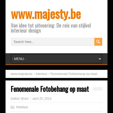
www.majesty.be
Van idee tot uitvoering: De reis van stijlvol
interieur design
www.majesty.be
>
Interieur
>
Fenomenale Fotobehang op maat
Fenomenale Fotobehang op maat
Author:
Bram
april 25, 2014
Interieur