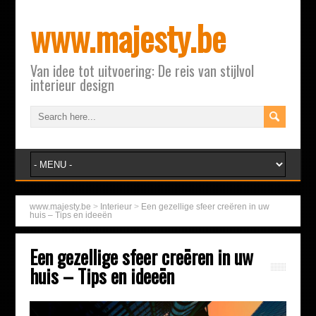
www.majesty.be
Van idee tot uitvoering: De reis van stijlvol
interieur design
www.majesty.be
>
Interieur
>
Een gezellige sfeer creëren in uw
huis – Tips en ideeën
Een gezellige sfeer creëren in uw
huis – Tips en ideeën