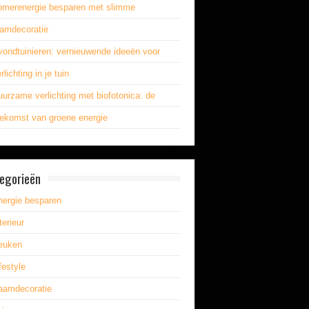
omerenergie besparen met slimme
aamdecoratie
vondtuinieren: vernieuwende ideeën voor
rlichting in je tuin
urzame verlichting met biofotonica: de
oekomst van groene energie
egorieën
nergie besparen
terieur
euken
festyle
aamdecoratie