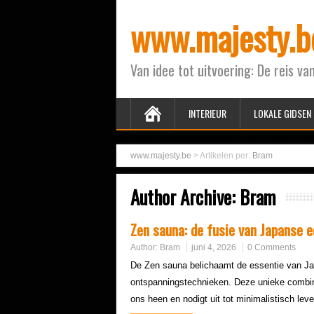
www.majesty.b
Van idee tot uitvoering: De reis van
INTERIEUR
LOKALE GIDSEN
www.majesty.be
>
Artikelen per:
Bram
Author Archive:
Bram
Zen sauna: de fusie van Japanse 
Author:
Bram
juni 4, 2026
0 Comments
De Zen sauna belichaamt de essentie van 
ontspanningstechnieken. Deze unieke combin
ons heen en nodigt uit tot minimalistisch lev