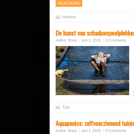
READ MORE
Interieur
De kunst van schaduwspeelplekken
Author:
Bram
juni 3, 2026
0 Comments
Tuin
Aquaponics: zelfvoorzienend tuinie
Author:
Bram
juni 1, 2026
0 Comments